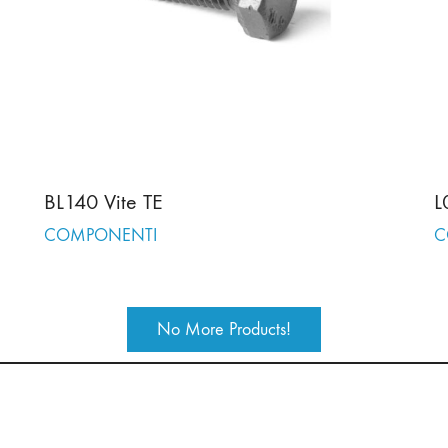
BL140 Vite TE
L
COMPONENTI
C
No More Products!